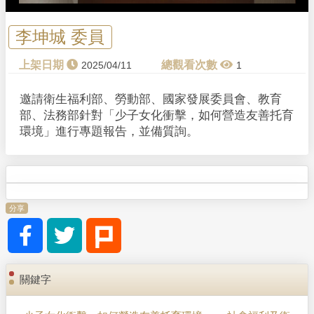
a
y
李坤城 委員
V
2025/04/11
1
i
邀請衛生福利部、勞動部、國家發展委員會、教育
部、法務部針對「少子女化衝擊，如何營造友善托育
d
環境」進行專題報告，並備質詢。
e
o
分享
關鍵字