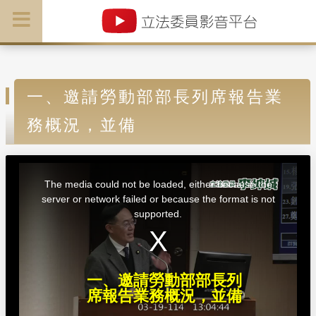
一、邀請勞動部部長列席報告業
務概況，並備
T
h
i
The media could not be loaded, either because the
s
i
server or network failed or because the format is not
s
a
supported.
m
o
d
a
l
w
i
n
d
一、邀請勞動部部長列
o
w
席報告業務概況，並備
.