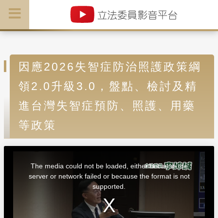
因應2026失智症防治照護政策綱
領2.0升級3.0，盤點、檢討及精
進台灣失智症預防、照護、用藥
等政策
T
h
i
The media could not be loaded, either because the
s
i
server or network failed or because the format is not
s
a
supported.
m
o
d
a
l
w
i