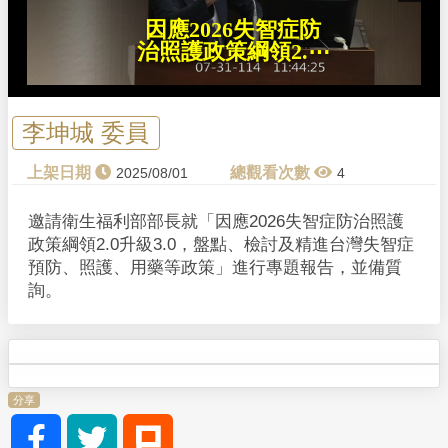
n
d
因應2026失智症防
o
w
治照護政策綱領2.⋯
.
李坤城 委員
2025/08/01
4
邀請衛生福利部部長就「因應2026失智症防治照護
政策綱領2.0升級3.0，盤點、檢討及精進台灣失智症
預防、照護、用藥等政策」進行專題報告，並備質
詢。
分享