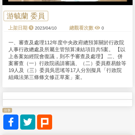
a
y
游毓蘭 委員
V
2023/04/10
0
i
一、審查及處理112年度中央政府總預算關於行政院
人事行政總處及所屬主管預算凍結項目共5案。 【以
d
上各案如經院會復議，則不予審查及處理】 二、併
案審查（一）行政院函請審議、（二）委員蔡易餘等
e
19人及（三）委員吳思瑤等17人分別擬具「行政院
組織法第三條條文修正草案」案。
o
分享