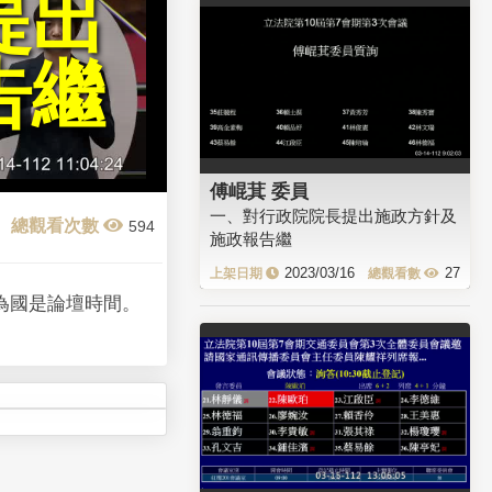
提出
告繼
傅崐萁 委員
一、對行政院院長提出施政方針及
594
施政報告繼
2023/03/16
27
時為國是論壇時間。