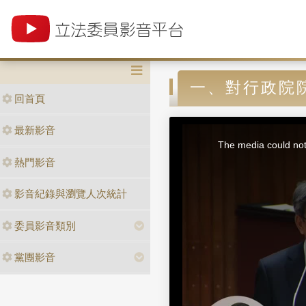
一、對行政院
回首頁
T
最新影音
h
i
The media could not 
s
i
熱門影音
s
a
m
o
d
影音紀錄與瀏覽人次統計
a
l
w
i
n
委員影音類別
d
o
w
.
黨團影音