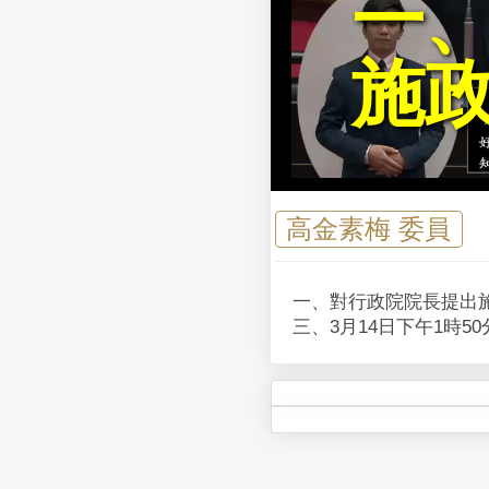
一
施
高金素梅 委員
一、對行政院院長提出施
三、3月14日下午1時5