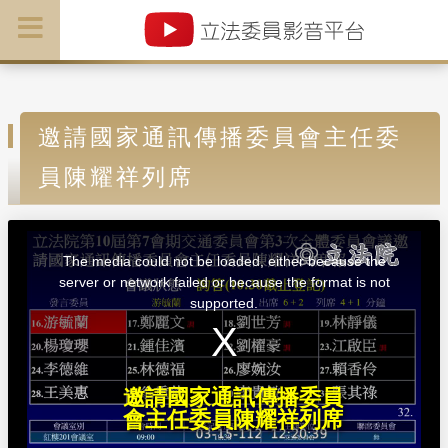
邀請國家通訊傳播委員會主任委
員陳耀祥列席
T
h
i
The media could not be loaded, either because the
s
i
server or network failed or because the format is not
s
a
supported.
m
o
d
a
l
w
i
n
d
邀請國家通訊傳播委員
o
w
會主任委員陳耀祥列席
.