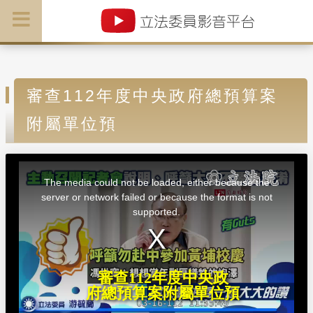
審查112年度中央政府總預算案
附屬單位預
T
h
i
The media could not be loaded, either because the
s
i
server or network failed or because the format is not
s
a
supported.
m
o
d
a
l
w
i
n
d
審查112年度中央政
o
w
府總預算案附屬單位預
.