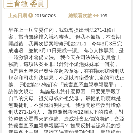
王育敏 委員
2016/07/06
105
早在上一屆立委任內，我就曾提出刑法271-1修正
案，當時無緣排入議程審查。 但我不氣餒，本會期
開議後，我再次提案增修刑法271-1，今年3月3日完
成連署，並於3月11日完成一讀。 有心人抹黑我，是
一時激憤才倉促立法。 我今天在司法法制委員會上
強調，這項法案並非只針對小燈泡妹妹單一個案，
而是這五年來已發生多起殺童案，在在顯示我國刑法
規定和司法判決結果，不足以捍衛受害兒童的司法正
義。 刑法第272條訂有「殺害直系血親尊親屬罪」，
該條文規定， 無論是出於什麼原因，只要兇手殺了
自己的父母、祖父母或外祖父母， 最輕的刑度就是
無期徒刑，不然就得判死刑。 我想問那些反對增修
刑法271-1的人， 難道隨機殺害12歲以下的孩童，對
於整個公眾帶來的傷痛、造成社會互信的崩解，會亞
於殺害直系血親尊親屬嗎？ 如果反對者認為我的提
案是多此一舉，限縮了法官的量刑空間， 照這樣的