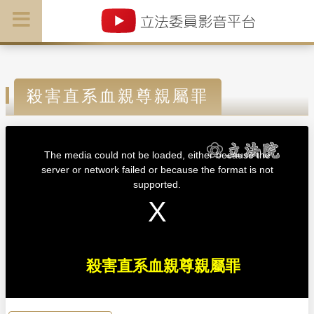
殺害直系血親尊親屬罪
T
h
i
The media could not be loaded, either because the
s
i
server or network failed or because the format is not
s
a
supported.
m
o
d
a
l
w
i
n
d
o
w
殺害直系血親尊親屬罪
.